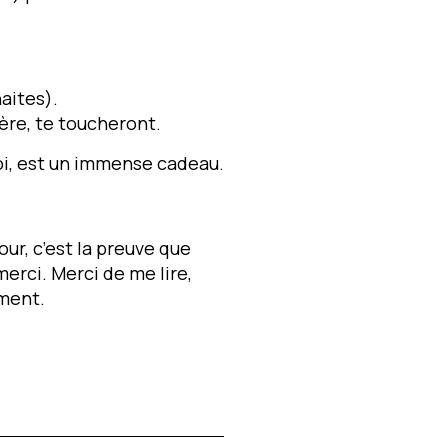
aites).
père, te toucheront.
oi, est un immense cadeau.
our, c’est la preuve que
 merci. Merci de
me
lire,
ement.