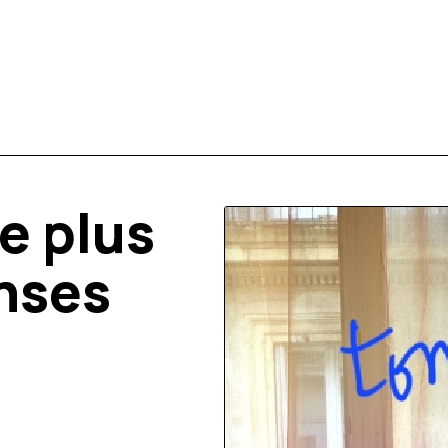
e plus
enses