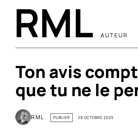
RML
AUTEUR
Ton avis compt
que tu ne le p
RML
PUBLIER
28 OCTOBRE 2025