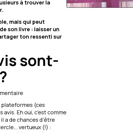
usieurs à trouver la
r.
ple, mais qui peut
 son livre : laisser un
partager ton ressenti sur
vis sont-
 ?
ommentaire
s plateformes (ces
es avis. Eh oui, c’est comme
us il a de chances d’être
ercle… vertueux (!) :