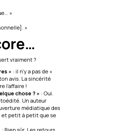
que… »
onnelle]. »
core…
 sert vraiment ?
res »
: il n’y a pas de «
on avis. La sincérité
 l’affaire !
elque chose ? »
: Oui.
utoédité. Un auteur
couverture médiatique des
s et petit à petit que se
»
: Bien sûr. Les retours