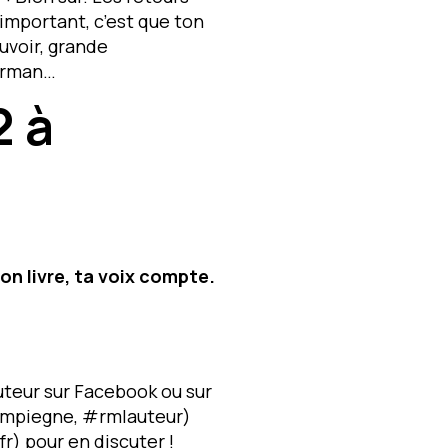
’important, c’est que ton
uvoir, grande
derman…
2 à
on livre, ta voix compte.
uteur sur Facebook ou sur
ompiegne, #rmlauteur)
) pour en discuter !