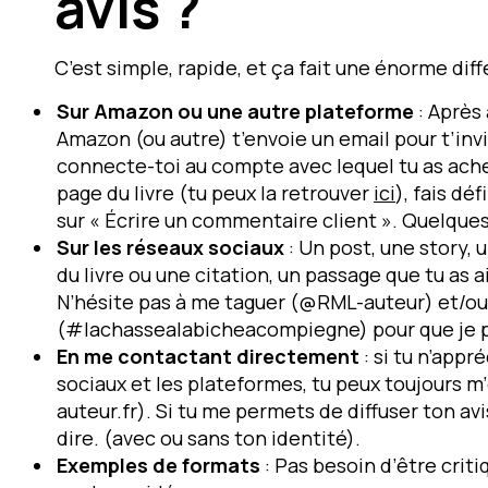
avis ?
C’est simple, rapide, et ça fait une énorme dif
Sur Amazon
ou une autre plateforme
: Après 
Amazon (ou autre) t’envoie un email pour t’invit
connecte-toi au compte avec lequel tu as acheté
page du livre (tu peux la retrouver
ici
), fais déf
sur « Écrire un commentaire client ». Quelques
Sur les réseaux sociaux
: Un post, une story,
du livre ou une citation, un passage que tu as
N’hésite pas à me taguer (@RML-auteur) et/ou 
(#lachassealabicheacompiegne) pour que je p
En me contactant directement
:
si tu n’appr
sociaux et les plateformes, tu peux toujours 
auteur.fr). Si tu me permets de diffuser ton avi
dire. (avec ou sans ton identité).
Exemples de formats
: Pas besoin d’être critiq