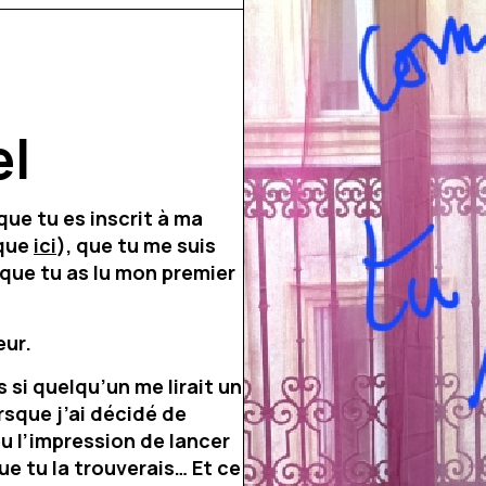
el
 que tu es inscrit à ma
ique
ici
), que tu me suis
que tu as lu mon premier
œur.
as
si quelqu’un me lirait un
orsque j’ai décidé de
 eu l’impression de lancer
que
tu
la trouver
ais
…
Et ce