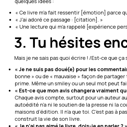
quelques idées :
« Ce livre m’a fait ressentir [émotion] parce 
« J’ai adoré ce passage : [citation]. »
« Une lecture qui m’a rappelé [expérience pers
3.
Tu hésites en
Mais je ne sais pas quoi écrire ! /Est-ce que ça
« Je ne suis pas doué(e) pour les commentai
bonne » ou de « mauvaise » façon de partager t
prime. Même un smiley ou un seul mot peut faire
« Est-ce que mon avis changera vraiment qu
Chaque avis compte, surtout pour un auteur a
autoédité n’a ni le soutien de la presse ni la 
maisons d’édition. Il n’a que toi. C’est pas à pa
construit la vie de son livre.
« Je n’ai pas aimé le livre, dois-je en parler ? 