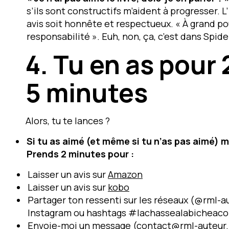
s’ils sont constructifs m’aident à progresser. L
avis soit honnête et respectueux. « À grand po
responsabilité ». Euh, non, ça, c’est dans Spi
4.
Tu en as pour 
5 minutes
Alors,
tu
t
e lance
s
?
Si tu as aimé (et même si tu n’as pas aimé) m
Prends 2 minutes pour :
Laisser un avis sur
Amazon
Laisser un avis sur
kobo
Partager ton ressenti sur les réseaux (@rml-a
Instagram ou hashtags #lachassealabicheac
Envoie-moi un message (contact@rml-auteur.fr